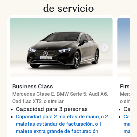
de servicio
Business Class
First 
Mercedes Clase E, BMW Serie 5, Audi A6,
Merced
Cadillac XTS, o similar
o simil
Capacidad para 3 personas
Capa
Capacidad para 2 maletas de mano, o 2
Capac
maletas estándar de facturación, o 1
malet
maleta extra grande de facturación
malet