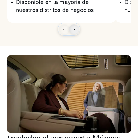
Disponible en la mayoría de
Dispo
nuestros distritos de negocios
nuest
traslados al aeropuerto Mónaco