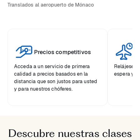
Translados al aeropuerto de Mónaco
Vi
Precios competitivos
p
Acceda a un servicio de primera
Relájese co
calidad a precios basados en la
espera y e
distancia que son justos para usted
y para nuestros chóferes.
Descubre nuestras clases