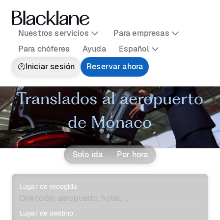
Nuestros servicios
Para empresas
Para chóferes
Ayuda
Español
Iniciar sesión
Reservar ahora
Translados al aeropuerto
de Mónaco
Solo ida
Por hora
Lugar de recogida
Lugar de destino