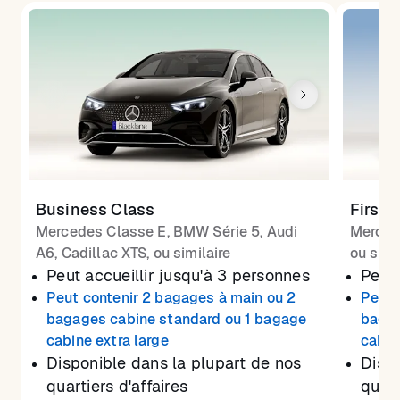
Business Class
First 
Mercedes Classe E, BMW Série 5, Audi
Merced
A6, Cadillac XTS, ou similaire
ou simi
Peut accueillir jusqu'à 3 personnes
Peut 
Peut contenir 2 bagages à main ou 2
Peut 
bagages cabine standard ou 1 bagage
bagag
cabine extra large
cabin
Disponible dans la plupart de nos
Dispo
quartiers d'affaires
quart