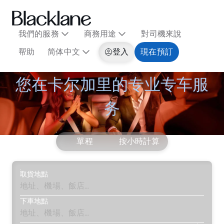
我們的服務
商務用途
對司機來說
帮助
简体中文
登入
現在預訂
您在卡尔加里的专业专车服
务
單程
按小時計算
取貨地點
下車地點