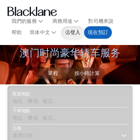
我們的服務
商務用途
對司機來說
帮助
简体中文
登入
現在預訂
澳门时尚豪华轿车服务
單程
按小時計算
取貨地點
下車地點
日期