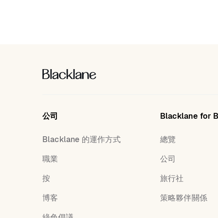
公司
Blacklane for 
Blacklane 的運作方式
總覽
職業
公司
按
旅行社
博客
策略夥伴關係
綠色倡議