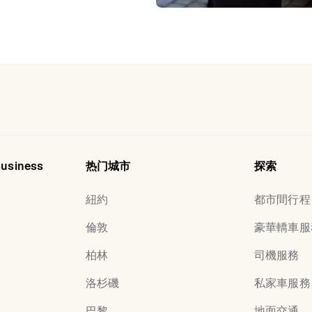
Business
热门城市
探索
紐約
都市間行程
倫敦
豪華轎車服
柏林
司機服務
洛杉磯
私家車服務
巴黎
地面交通