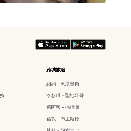
跨城旅途
紐約 - 東漢普頓
務
洛杉磯 - 聖地牙哥
邁阿密 - 棕櫚灘
倫敦 - 布里斯托
杜拜 - 阿布達比