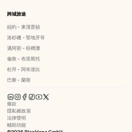
跨城旅途
紐約 - 東漢普頓
洛杉磯 - 聖地牙哥
邁阿密 - 棕櫚灘
倫敦 - 布里斯托
杜拜 - 阿布達比
巴黎 - 蘭斯
條款
隱私權政策
法律聲明
輔助功能