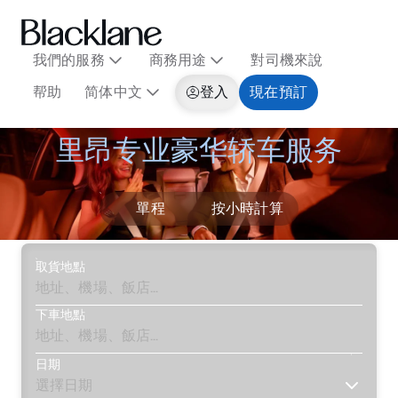
我們的服務
商務用途
對司機來說
帮助
简体中文
登入
現在預訂
里昂专业豪华轿车服务
單程
按小時計算
取貨地點
下車地點
日期