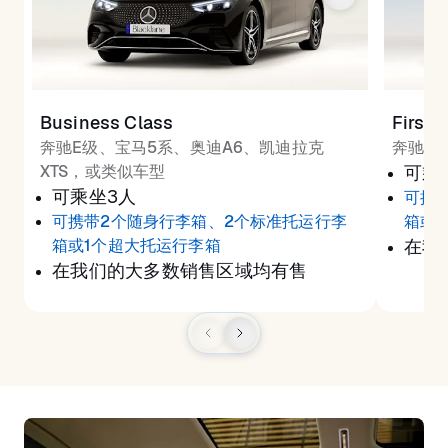
Business Class
First 
奔驰E级、宝马5系、奥迪A6、凯迪拉克
奔驰S
XTS，或类似车型
可乘
可乘坐3人
可携
可携带2个随身行李箱、2个标准托运行李
箱或
箱或1个超大托运行李箱
在我
在我们的大多数销售区域均有售