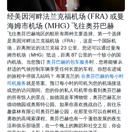
经美因河畔法兰克福机场 (FRA) 或曼
海姆市机场 (MHG) 飞往奥芬巴赫
飞往奥芬巴赫地区的航班有两种主要选择。第一个选择
是美因河畔法兰克福机场（FRA），这是一个国际机
场，距离附近的法兰克福 23 公里。您还可以通过曼海
姆市机场（MHG）抵达，距离 87 公里的一个较小的国
内机场。当您预订
奥芬巴赫的包车服务
时，您将能够从
舒适的气候控制车辆享受任何长度的车程。你想在进城
的旅程中停留几站吗？ 布莱克兰的
在奥芬巴赫的每小时
司机服务
就是答案。预订每小时的司机为您的机场接送
或您的访问期间。您的你的私人司机带你看到奥芬巴赫
的所有惊人的景点，如德国皮革博物馆，奥芬巴赫瓦尔
德动物园或奥斯特公园。如果你喜欢挑战自己，前往乐
趣森林有限公司奥芬巴赫公园，在那里你可以在树梢上
勇敢的高绳索课程。奥芬巴赫也有一个蓬勃发展的夜生
活和俱乐部场景，在一个晚上的舞蹈和社交之后，你会