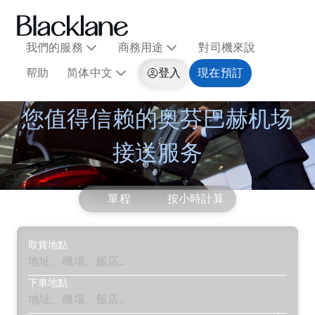
我們的服務
商務用途
對司機來說
帮助
简体中文
登入
現在預訂
您值得信赖的奥芬巴赫机场
接送服务
單程
按小時計算
取貨地點
下車地點