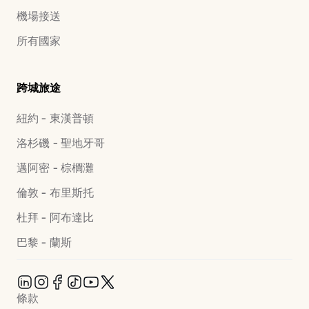
機場接送
所有國家
跨城旅途
紐約 - 東漢普頓
洛杉磯 - 聖地牙哥
邁阿密 - 棕櫚灘
倫敦 - 布里斯托
杜拜 - 阿布達比
巴黎 - 蘭斯
條款