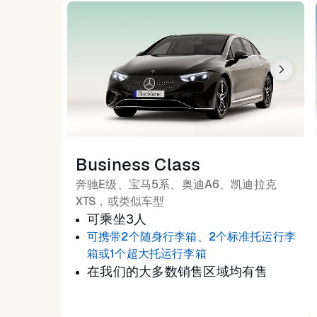
Business Class
奔驰E级、宝马5系、奥迪A6、凯迪拉克
XTS，或类似车型
可乘坐3人
可携带2个随身行李箱、2个标准托运行李
箱或1个超大托运行李箱
在我们的大多数销售区域均有售