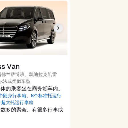
ss Van
雪佛兰萨博班、凯迪拉克凯雷
尔法或类似车型
得体的乘客坐在商务货车内。
2个随身行李箱、8个标准托运行
个超大托运行李箱
人数多的聚会、有很多行李或
用