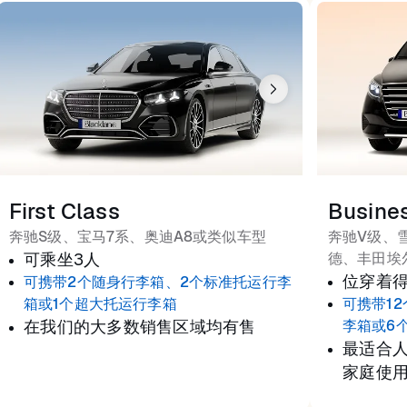
First Class
Busine
奔驰S级、宝马7系、奥迪A8或类似车型
奔驰V级、
可乘坐3人
德、丰田埃
位穿着
可携带2个随身行李箱、2个标准托运行李
箱或1个超大托运行李箱
可携带1
在我们的大多数销售区域均有售
李箱或6
最适合
家庭使