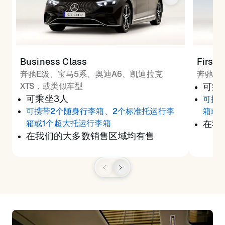
Business Class
First 
奔驰E级、宝马5系、奥迪A6、凯迪拉克
奔驰S
XTS，或类似车型
可乘
可乘坐3人
可携
可携带2个随身行李箱、2个标准托运行李
箱或
箱或1个超大托运行李箱
在我
在我们的大多数销售区域均有售