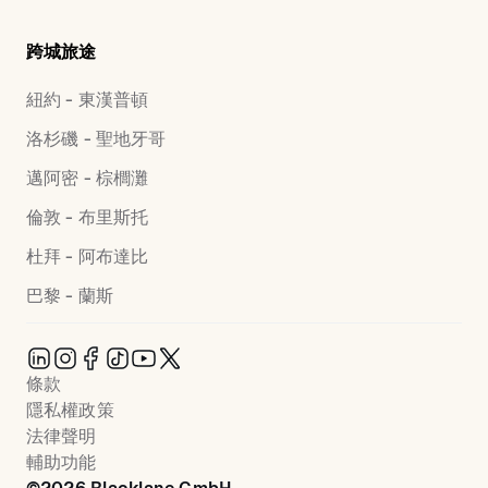
跨城旅途
紐約 - 東漢普頓
洛杉磯 - 聖地牙哥
邁阿密 - 棕櫚灘
倫敦 - 布里斯托
杜拜 - 阿布達比
巴黎 - 蘭斯
條款
隱私權政策
法律聲明
輔助功能