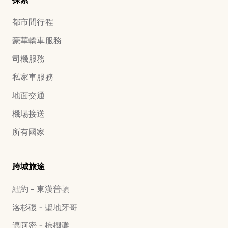
都市間行程
豪華轎車服務
司機服務
私家車服務
地面交通
機場接送
所有國家
跨城旅途
紐約 - 東漢普頓
洛杉磯 - 聖地牙哥
邁阿密 - 棕櫚灘