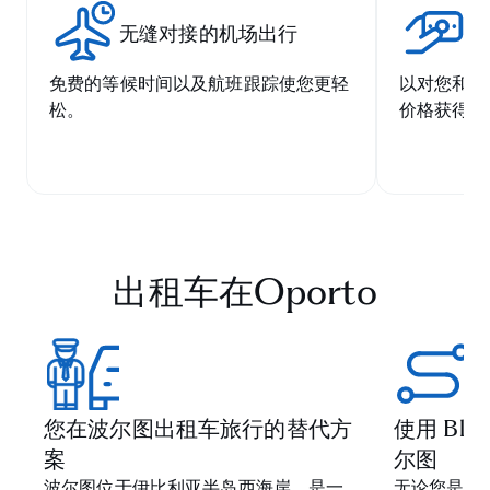
无缝对接的机场出行
有
免费的等候时间以及航班跟踪使您更轻
以对您和我
松。
价格获得优
出租车在Oporto
您在波尔图出租车旅行的替代方
使用 Bla
案
尔图
波尔图位于伊比利亚半岛西海岸，是一
无论您是在