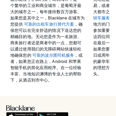
个繁华的工业和商业城市，是葡萄牙最
易，或者只
大的城市之一，每年接待数百万游客。
大都市之一
如果您是其中之一，Blacklane 在城市为
轿车服务
从 
您提供
可靠的出租车旅行替代方案
，确
地方的门票
保您可以在完全舒适的情况下送达您的
参加重要会
精确目的地。无论您是作为一名旅游、
达四位同事
商务旅行者还是两者中的一点，您都可
在最后一刻
以通过使用我们的无障碍网站快速轻松
如果您要在
地确保您的
可靠的波尔图司机服务
，或
日或周年纪念日
者，如果您正在路上，Android 和苹果
的豪华车型
智能手机的简化应用程序。在一位经验
的理想方式
丰富、当地知识渊博的专业人士的帮助
头。
下，从酒店到市中心。