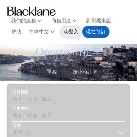
我們的服務
商務用途
對司機來說
帮助
简体中文
登入
現在預訂
Oporto 出租车
單程
按小時計算
取貨地點
下車地點
日期