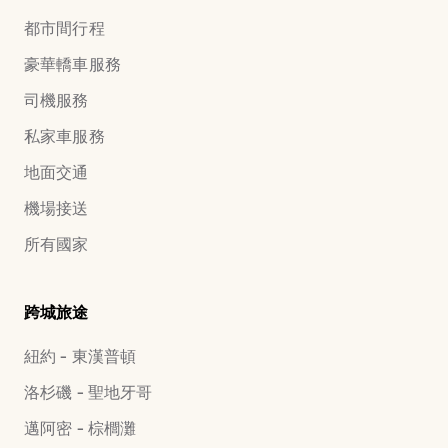
都市間行程
豪華轎車服務
司機服務
私家車服務
地面交通
機場接送
所有國家
跨城旅途
紐約 - 東漢普頓
洛杉磯 - 聖地牙哥
邁阿密 - 棕櫚灘