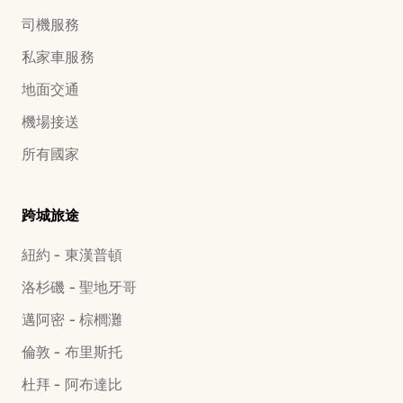
司機服務
私家車服務
地面交通
機場接送
所有國家
跨城旅途
紐約 - 東漢普頓
洛杉磯 - 聖地牙哥
邁阿密 - 棕櫚灘
倫敦 - 布里斯托
杜拜 - 阿布達比