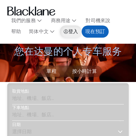
我們的服務
商務用途
對司機來說
帮助
简体中文
登入
現在預訂
您在达曼的个人专车服务
單程
按小時計算
取貨地點
下車地點
日期