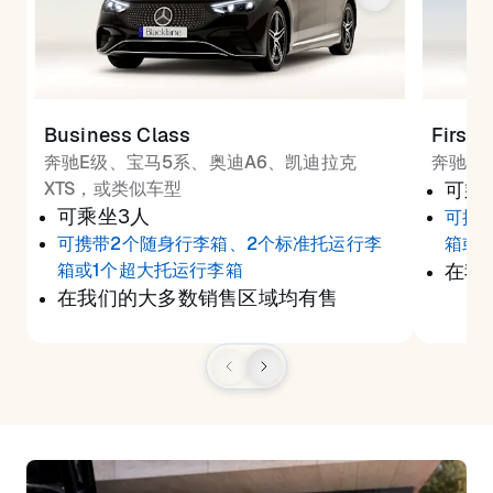
Business Class
First 
奔驰E级、宝马5系、奥迪A6、凯迪拉克
奔驰S
XTS，或类似车型
可乘
可乘坐3人
可携
可携带2个随身行李箱、2个标准托运行李
箱或
箱或1个超大托运行李箱
在我
在我们的大多数销售区域均有售