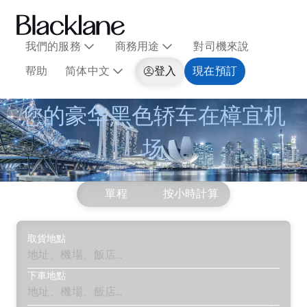
我們的服務
商務用途
對司機來說
帮助
简体中文
登入
現在預訂
您的豪华黑色轿车在樟宜机
场
單程
按小時計算
取貨地點
下車地點