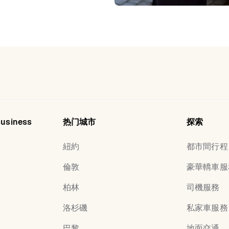
Business
热门城市
探索
紐約
都市間行程
倫敦
豪華轎車服
柏林
司機服務
洛杉磯
私家車服務
巴黎
地面交通