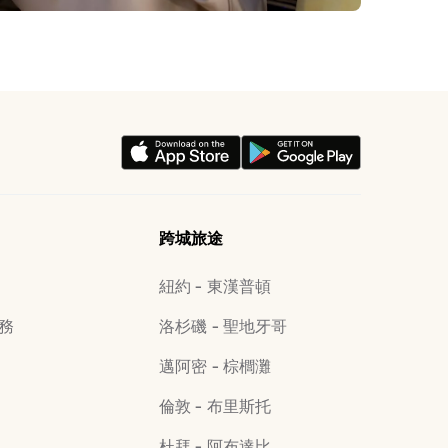
跨城旅途
紐約 - 東漢普頓
務
洛杉磯 - 聖地牙哥
邁阿密 - 棕櫚灘
倫敦 - 布里斯托
杜拜 - 阿布達比