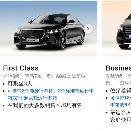
First Class
Busine
奔驰S级、宝马7系、奥迪A8或类似车型
奔驰V级、
可乘坐3人
德、丰田埃
位穿着
可携带2个随身行李箱、2个标准托运行李
箱或1个超大托运行李箱
可携带1
在我们的大多数销售区域均有售
李箱或6
最适合
家庭使