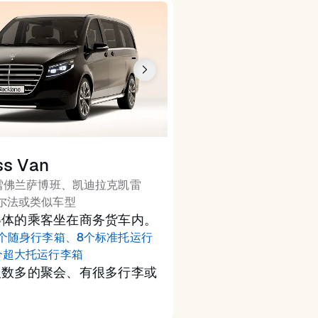
ss Van
雪佛兰萨博班、凯迪拉克凯雷
尔法或类似车型
得体的乘客坐在商务货车内。
2个随身行李箱、8个标准托运行
个超大托运行李箱
人数多的聚会、有很多行李或
用