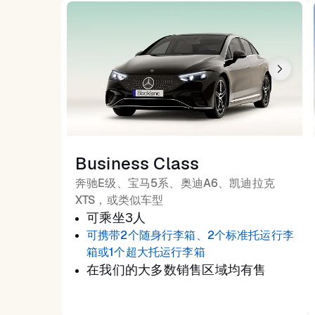
Business Class
奔驰E级、宝马5系、奥迪A6、凯迪拉克
XTS，或类似车型
可乘坐3人
可携带2个随身行李箱、2个标准托运行李
箱或1个超大托运行李箱
在我们的大多数销售区域均有售