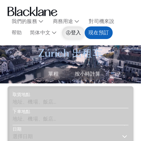
我們的服務
商務用途
對司機來說
帮助
简体中文
登入
現在預訂
Zúrich 出租车
單程
按小時計算
取貨地點
下車地點
日期