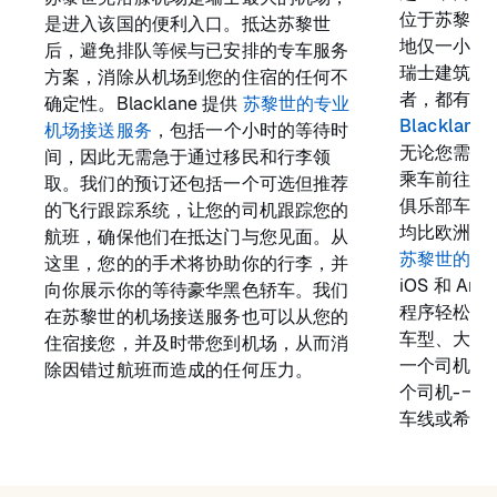
位于苏黎世
是进入该国的便利入口。抵达苏黎世
地仅一小时
后，避免排队等候与已安排的专车服务
瑞士建筑，
方案，消除从机场到您的住宿的任何不
者，都有充
确定性。Blacklane 提供
苏黎世的专业
Blacklan
机场接送服务
，包括一个小时的等待时
无论您需要
间，因此无需急于通过移民和行李领
乘车前往重
取。我们的预订还包括一个可选但推荐
俱乐部车程
的飞行跟踪系统，让您的司机跟踪您的
均比欧洲其
航班，确保他们在抵达门与您见面。从
苏黎世的五
这里，您的的手术将协助你的行李，并
iOS 和 And
向你展示你的等待豪华黑色轿车。我们
程序轻松高
在苏黎世的机场接送服务也可以从您的
车型、大型
住宿接您，并及时带您到机场，从而消
一个司机准
除因错过航班而造成的任何压力。
个司机-一
车线或希望