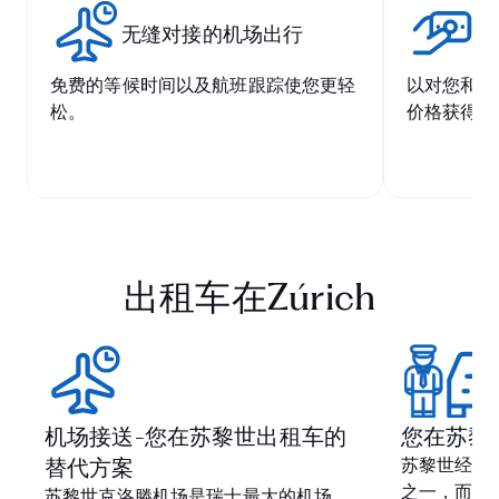
无缝对接的机场出行
有
免费的等候时间以及航班跟踪使您更轻
以对您和我
松。
价格获得优
出租车在Zúrich
机场接送-您在苏黎世出租车的
您在苏黎
替代方案
苏黎世经常
之一，而且
苏黎世克洛滕机场是瑞士最大的机场，