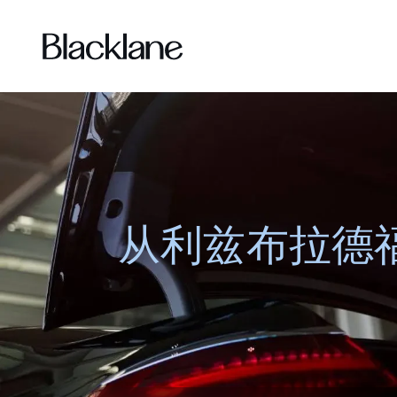
从利兹布拉德福