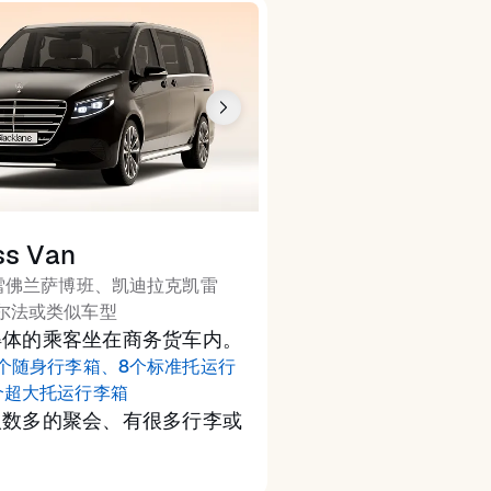
ss Van
雪佛兰萨博班、凯迪拉克凯雷
尔法或类似车型
得体的乘客坐在商务货车内。
2个随身行李箱、8个标准托运行
个超大托运行李箱
人数多的聚会、有很多行李或
用