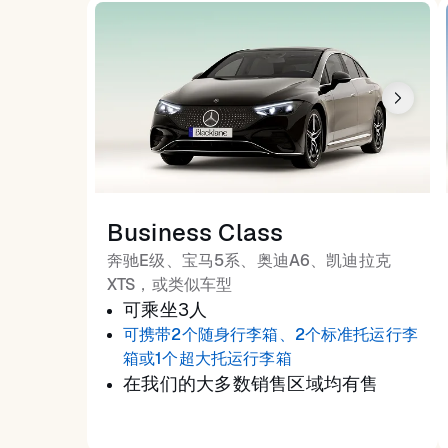
Business Class
奔驰E级、宝马5系、奥迪A6、凯迪拉克
XTS，或类似车型
可乘坐3人
可携带2个随身行李箱、2个标准托运行李
箱或1个超大托运行李箱
在我们的大多数销售区域均有售