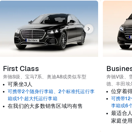
First Class
Busine
奔驰S级、宝马7系、奥迪A8或类似车型
奔驰V级、
可乘坐3人
德、丰田埃
位穿着
可携带2个随身行李箱、2个标准托运行李
箱或1个超大托运行李箱
可携带1
在我们的大多数销售区域均有售
李箱或6
最适合
家庭使