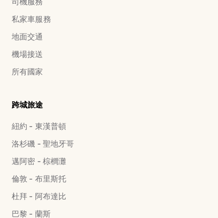
司機服務
私家車服務
地面交通
機場接送
所有國家
跨城旅途
紐約 - 東漢普頓
洛杉磯 - 聖地牙哥
邁阿密 - 棕櫚灘
倫敦 - 布里斯托
杜拜 - 阿布達比
巴黎 - 蘭斯