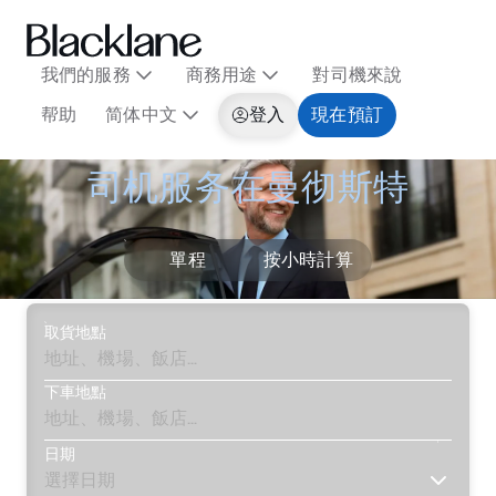
我們的服務
商務用途
對司機來說
帮助
简体中文
登入
現在預訂
司机服务在曼彻斯特
單程
按小時計算
取貨地點
下車地點
日期