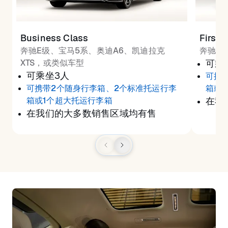
Business Class
First 
奔驰E级、宝马5系、奥迪A6、凯迪拉克
奔驰S
XTS，或类似车型
可乘
可乘坐3人
可携
可携带2个随身行李箱、2个标准托运行李
箱或
箱或1个超大托运行李箱
在我
在我们的大多数销售区域均有售