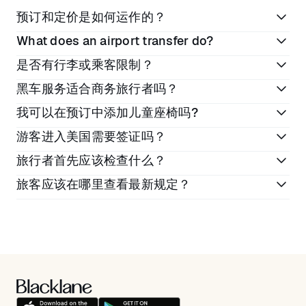
预订和定价是如何运作的？
What does an airport transfer do?
在线预订或通过 Blacklane 应用预订
是否有行李或乘客限制？
输入您希望的日期和地点
An airport transfer is a private car service which
黑车服务适合商务旅行者吗？
查看各车型档次的费率
takes air passengers to and from the airport from a
您的行李只受限於所預訂車輛的行李箱大小。我們的
city or transport hub. Professional airport transfer
完成预订。所有价格均已包含税费、服务费和过路费
我可以在预订中添加儿童座椅吗?
「商務艙」和「頭等艙」車輛最多可舒適地容納 3 名乘
是的，我们的服务非常适合商务旅行——大多数车辆均
services like Blacklane offer chauffeur-driven
客，而我們的「商務箱車艙」最多可容納 5 名乘客的團
游客进入美国需要签证吗？
配备Wi-Fi和瓶装水等便利设施，提供最大程度的隐私保
vehicles to pick up passengers in the terminal after
是的，这是可能的。 请在“给司机的备注”字段中添加所
體和家庭。
护，行李协助服务，以及高效的路线规划。
they collect their luggage, or drop them off to their
旅行者首先应该检查什么？
需的儿童座椅，我们将尽量提前安排儿童座椅。
这取决于您的国籍和护照。部分旅客可通过美国免签计
departure gate well ahead of time. As a global
旅客应该在哪里查看最新规定？
划入境，而其他旅客则需要办理访客签证，通常为B-
company Blacklane is ideally suited to airport
旅客应首先确认其本国是否属于“免签计划”的成员国。如
1/B-2签证。如需了解更多信息，请参阅“旅游与访问指
transfers, as they can handle passenger’s needs at
果是，则可能只需获得ESTA批准即可入境；如果不是，
旅客在预订行程前，应始终通过美国政府官方网站核实
南”、美国免签计划以及美国国土安全部（DHS）免签计
both ends of their international flight.
通常需要申请访客签证。
最新要求。如需了解更多信息，请访问
划国家名单。
Travel.State.Gov
。