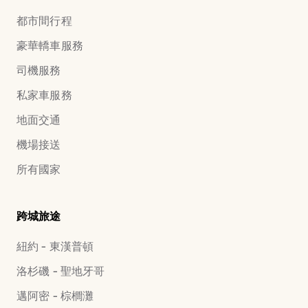
都市間行程
豪華轎車服務
司機服務
私家車服務
地面交通
機場接送
所有國家
跨城旅途
紐約 - 東漢普頓
洛杉磯 - 聖地牙哥
邁阿密 - 棕櫚灘