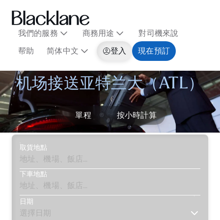
我們的服務
商務用途
對司機來說
帮助
简体中文
登入
現在預訂
机场接送亚特兰大（ATL）
單程
按小時計算
取貨地點
下車地點
日期