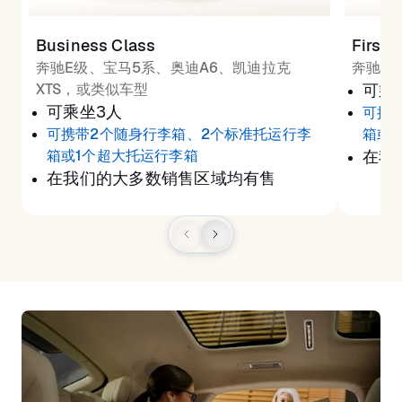
Business Class
First 
奔驰E级、宝马5系、奥迪A6、凯迪拉克
奔驰S
XTS，或类似车型
可乘
可乘坐3人
可携
可携带2个随身行李箱、2个标准托运行李
箱或
箱或1个超大托运行李箱
在我
在我们的大多数销售区域均有售