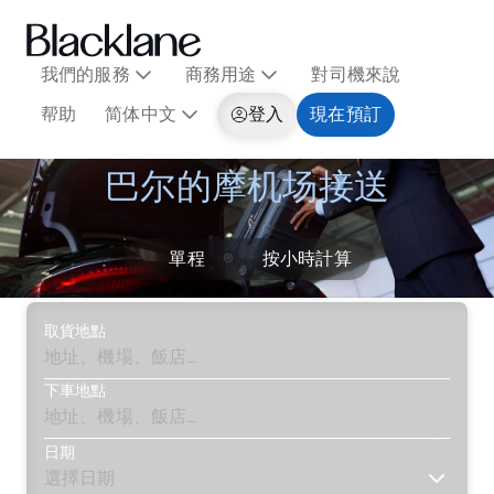
我們的服務
商務用途
對司機來說
帮助
简体中文
登入
現在預訂
巴尔的摩机场接送
單程
按小時計算
取貨地點
下車地點
日期