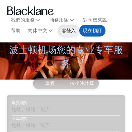
我們的服務
商務用途
對司機來說
帮助
简体中文
登入
現在預訂
波士顿机场您的专业专车服
务
單程
按小時計算
取貨地點
下車地點