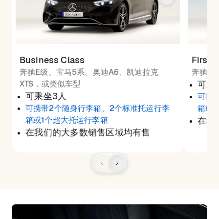
Business Class
First 
奔驰E级、宝马5系、奥迪A6、凯迪拉克
奔驰S
XTS，或类似车型
可乘
可乘坐3人
可携
可携带2个随身行李箱、2个标准托运行李
箱或
箱或1个超大托运行李箱
在我
在我们的大多数销售区域均有售