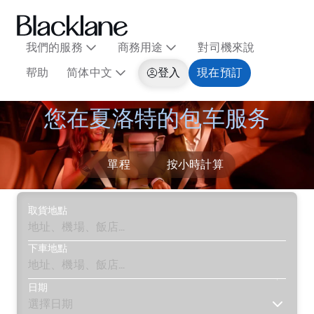
我們的服務
商務用途
對司機來說
帮助
简体中文
登入
現在預訂
您在夏洛特的包车服务
單程
按小時計算
取貨地點
下車地點
日期