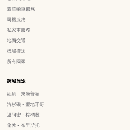
豪華轎車服務
司機服務
私家車服務
地面交通
機場接送
所有國家
跨城旅途
紐約 - 東漢普頓
洛杉磯 - 聖地牙哥
邁阿密 - 棕櫚灘
倫敦 - 布里斯托