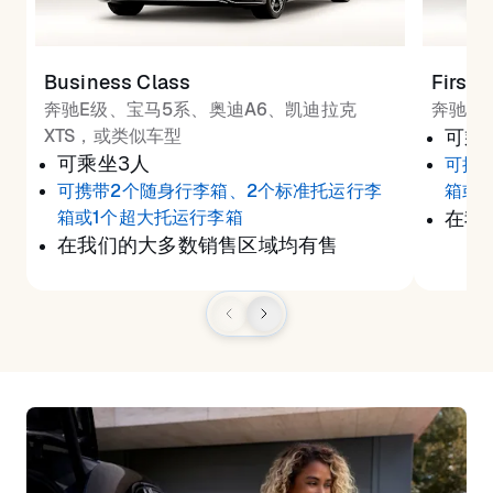
Business Class
First 
奔驰E级、宝马5系、奥迪A6、凯迪拉克
奔驰S
XTS，或类似车型
可乘
可乘坐3人
可携
可携带2个随身行李箱、2个标准托运行李
箱或
箱或1个超大托运行李箱
在我
在我们的大多数销售区域均有售