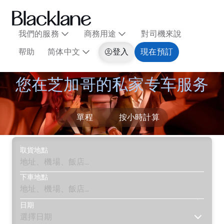
我們的服務
商務用途
對司機來說
帮助
简体中文
登入
現在預訂
您在芝加哥的私家专车服务
單程
按小時計算
取貨地點
下車地點
日期