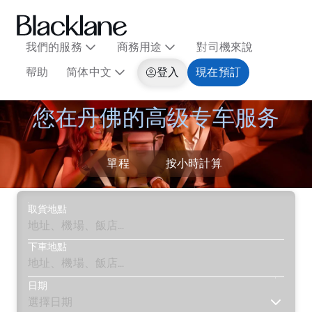
我們的服務
商務用途
對司機來說
帮助
简体中文
登入
現在預訂
您在丹佛的高级专车服务
單程
按小時計算
取貨地點
下車地點
日期