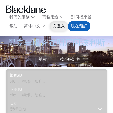
我們的服務
商務用途
對司機來說
帮助
简体中文
登入
現在預訂
黑专车服务在明尼阿波利斯
單程
按小時計算
取貨地點
下車地點
日期