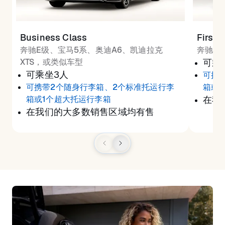
Business Class
First 
奔驰E级、宝马5系、奥迪A6、凯迪拉克
奔驰S
XTS，或类似车型
可乘
可乘坐3人
可携
可携带2个随身行李箱、2个标准托运行李
箱或
箱或1个超大托运行李箱
在我
在我们的大多数销售区域均有售