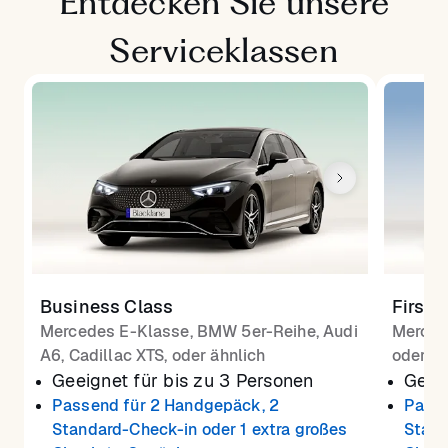
Entdecken Sie unsere
Serviceklassen
Business Class
First 
Mercedes E-Klasse, BMW 5er-Reihe, Audi
Merced
A6, Cadillac XTS, oder ähnlich
oder äh
Geeignet für bis zu 3 Personen
Geeig
Passend für 2 Handgepäck, 2
Passe
Standard-Check-in oder 1 extra großes
Stand