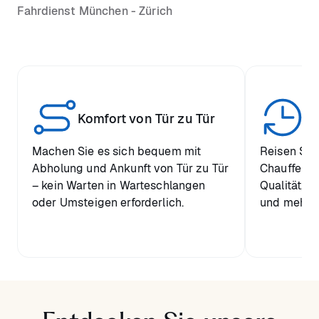
Fahrdienst München - Zürich
Pr
Komfort von Tür zu Tür
C
Machen Sie es sich bequem mit
Reisen Sie 
Abholung und Ankunft von Tür zu Tür
Chauffeure
– kein Warten in Warteschlangen
Qualität, Z
oder Umsteigen erforderlich.
und mehr b