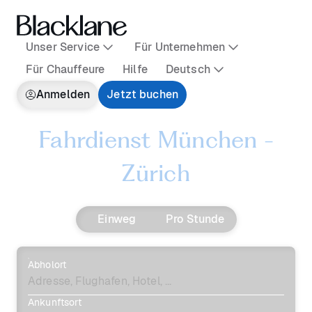
Unser Service
Für Unternehmen
Für Chauffeure
Hilfe
Deutsch
Anmelden
Jetzt buchen
Fahrdienst München -
Zürich
Einweg
Pro Stunde
Abholort
Ankunftsort