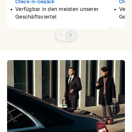
Check-in-Gepäck
Chec
Verfügbar in den meisten unserer
Verf
Geschäftsviertel
Gesch