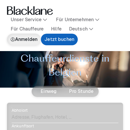
Unser Service
Für Unternehmen
Für Chauffeure
Hilfe
Deutsch
Anmelden
Jetzt buchen
Chauffeurdienste in
Belgien
Einweg
Pro Stunde
Abholort
Ankunftsort