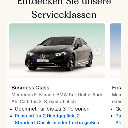
Entdecken Sie unsere
Serviceklassen
Business Class
First 
Mercedes E-Klasse, BMW 5er-Reihe, Audi
Merced
A6, Cadillac XTS, oder ähnlich
oder äh
Geeignet für bis zu 3 Personen
Geeig
Passend für 2 Handgepäck, 2
Passe
Standard-Check-in oder 1 extra großes
Stand