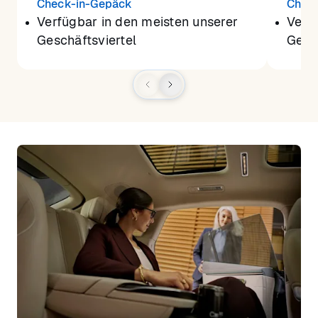
Check-in-Gepäck
Chec
Verfügbar in den meisten unserer
Verf
Geschäftsviertel
Gesch