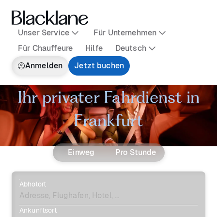
Unser Service
Für Unternehmen
Für Chauffeure
Hilfe
Deutsch
Anmelden
Jetzt buchen
Ihr privater Fahrdienst in
Frankfurt
Einweg
Pro Stunde
Abholort
Ankunftsort