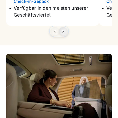
Check-in-Gepäck
Chec
Verfügbar in den meisten unserer
Verf
Geschäftsviertel
Gesch