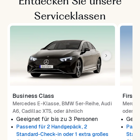
Entdecken Sie unsere
Serviceklassen
Business Class
First 
Mercedes E-Klasse, BMW 5er-Reihe, Audi
Merced
A6, Cadillac XTS, oder ähnlich
oder äh
Geeignet für bis zu 3 Personen
Geeig
Passend für 2 Handgepäck, 2
Passe
Standard-Check-in oder 1 extra großes
Stand