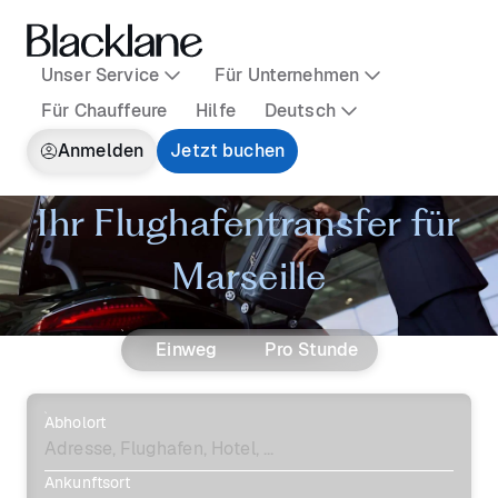
Unser Service
Für Unternehmen
Für Chauffeure
Hilfe
Deutsch
Anmelden
Jetzt buchen
Ihr Flughafentransfer für
Marseille
Einweg
Pro Stunde
Abholort
Ankunftsort