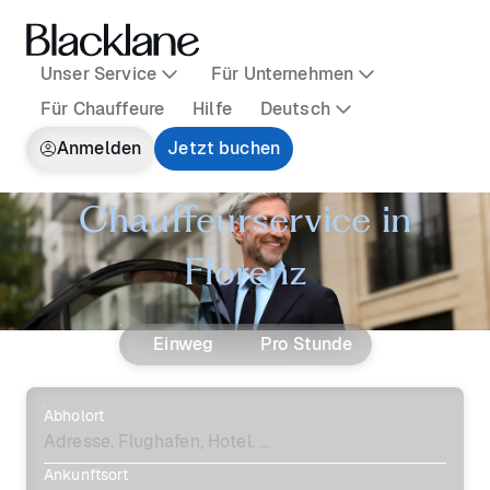
Unser Service
Für Unternehmen
Für Chauffeure
Hilfe
Deutsch
Anmelden
Jetzt buchen
Chauffeurservice in
Florenz
Einweg
Pro Stunde
Abholort
Ankunftsort