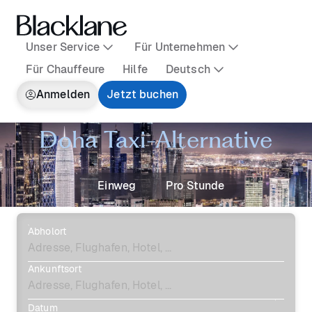
Unser Service
Für Unternehmen
Für Chauffeure
Hilfe
Deutsch
Anmelden
Jetzt buchen
Doha Taxi-Alternative
Einweg
Pro Stunde
Abholort
Ankunftsort
Datum