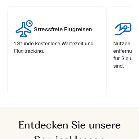
W
Stressfreie Flugreisen
Pr
1 Stunde kostenlose Wartezeit und
Nutzen Sie
Flugtracking.
entfernung
für Sie und
sind.
Entdecken Sie unsere