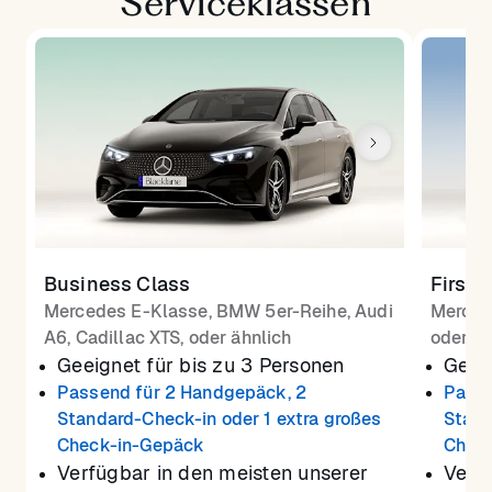
Serviceklassen
Business Class
First 
Mercedes E-Klasse, BMW 5er-Reihe, Audi
Merced
A6, Cadillac XTS, oder ähnlich
oder äh
Geeignet für bis zu 3 Personen
Geeig
Passend für 2 Handgepäck, 2
Passe
Standard-Check-in oder 1 extra großes
Stand
Check-in-Gepäck
Chec
Verfügbar in den meisten unserer
Verf