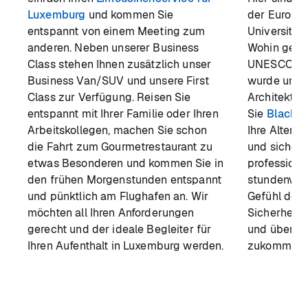
Luxemburg
und kommen Sie
der Europäi
entspannt von einem Meeting zum
Universität
anderen. Neben unserer Business
Wohin gegen
Class stehen Ihnen zusätzlich unser
UNESCO zum
Business Van/SUV und unsere First
wurde und m
Class zur Verfügung. Reisen Sie
Architektur
entspannt mit Ihrer Familie oder Ihren
Sie
Blackla
Arbeitskollegen, machen Sie schon
Ihre Altern
die Fahrt zum Gourmetrestaurant zu
und sichern 
etwas Besonderen und kommen Sie in
professione
den frühen Morgenstunden entspannt
stundenwei
und pünktlich am Flughafen an. Wir
Gefühl der F
möchten all Ihren Anforderungen
Sicherheit 
gerecht und der ideale Begleiter für
und überall,
Ihren Aufenthalt in Luxemburg werden.
zukommen.