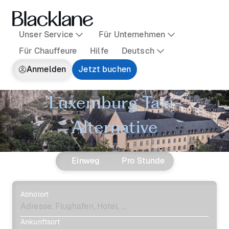
Unser Service
Für Unternehmen
Für Chauffeure
Hilfe
Deutsch
Anmelden
Jetzt buchen
Luxemburg Taxi-
Alternative
Einweg
Pro Stunde
Abholort
Ankunftsort