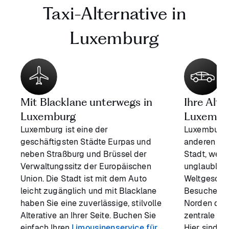
Taxi-Alternative in
Luxemburg
Mit Blacklane unterwegs in
Ihre Alte
Luxemburg
Luxembu
Luxemburg ist eine der
Luxemburg i
geschäftigsten Städte Eurpas und
anderen Hau
neben Straßburg und Brüssel der
Stadt, welc
Verwaltungssitz der Europäischen
unglaublich
Union. Die Stadt ist mit dem Auto
Weltgesche
leicht zugänglich und mit Blacklane
Besucher ei
haben Sie eine zuverlässige, stilvolle
Norden der 
Alterative an Ihrer Seite. Buchen Sie
zentrale Ge
einfach Ihren
Limousinenservice für
Hier sind di