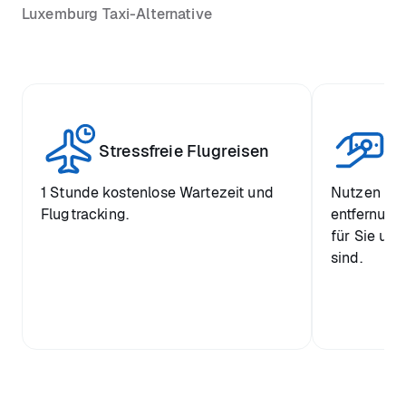
Luxemburg Taxi-Alternative
W
Stressfreie Flugreisen
Pr
1 Stunde kostenlose Wartezeit und
Nutzen Sie
Flugtracking.
entfernung
für Sie und
sind.