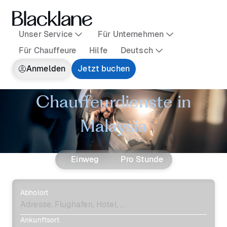
Unser Service
Für Unternehmen
Für Chauffeure
Hilfe
Deutsch
Anmelden
Jetzt buchen
Chauffeurdienste in
Malaysia
Einweg
Pro Stunde
Abholort
Ankunftsort