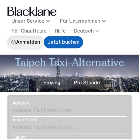
Unser Service
Für Unternehmen
Für Chauffeure
Hilfe
Deutsch
Anmelden
Jetzt buchen
Taipeh Taxi-Alternative
Einweg
Pro Stunde
Abholort
Ankunftsort
Datum