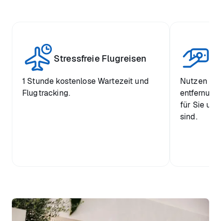
W
Stressfreie Flugreisen
Pr
1 Stunde kostenlose Wartezeit und
Nutzen Sie
Flugtracking.
entfernung
für Sie und
sind.