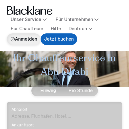
Unser Service
Für Unternehmen
Für Chauffeure
Hilfe
Deutsch
Anmelden
Jetzt buchen
Ihr Chauffeurservice in
Abu Dhabi
Einweg
Pro Stunde
Abholort
Ankunftsort