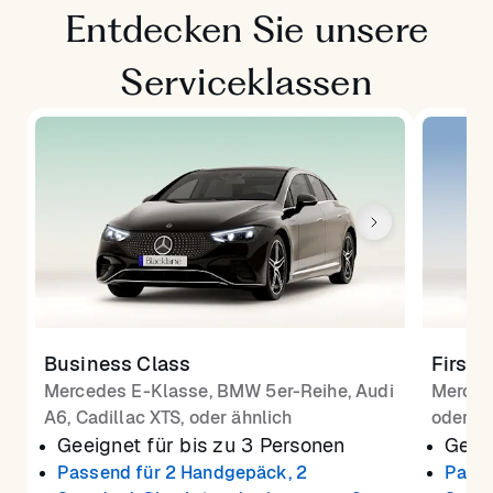
Entdecken Sie unsere
Serviceklassen
Business Class
First 
Mercedes E-Klasse, BMW 5er-Reihe, Audi
Merced
A6, Cadillac XTS, oder ähnlich
oder äh
Geeignet für bis zu 3 Personen
Geeig
Passend für 2 Handgepäck, 2
Passe