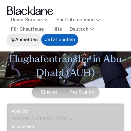
Unser Service
Für Unternehmen
Für Chauffeure
Hilfe
Deutsch
Anmelden
Jetzt buchen
Flughafentransfer in Abu
Dhabi (AUH)
Einweg
Pro Stunde
Abholort
Ankunftsort