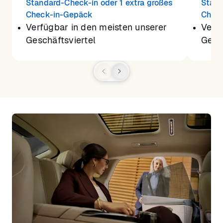
Standard-Check-in oder 1 extra großes
Stand
Check-in-Gepäck
Chec
Verfügbar in den meisten unserer
Verf
Geschäftsviertel
Gesch