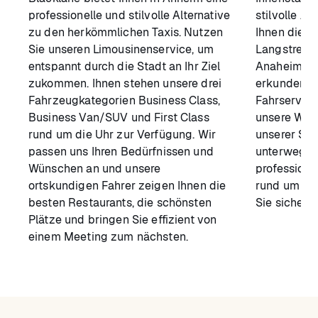
professionelle und stilvolle Alternative
stilvolle Al
zu den herkömmlichen Taxis. Nutzen
Ihnen die M
Sie unseren Limousinenservice, um
Langstrecke
entspannt durch die Stadt an Ihr Ziel
Anaheim au
zukommen. Ihnen stehen unsere drei
erkunden. S
Fahrzeugkategorien Business Class,
Fahrservice
Business Van/SUV und First Class
unsere Web
rund um die Uhr zur Verfügung. Wir
unserer Sma
passen uns Ihren Bedürfnissen und
unterwegs 
Wünschen an und unsere
professione
ortskundigen Fahrer zeigen Ihnen die
rund um die
besten Restaurants, die schönsten
Sie sicher 
Plätze und bringen Sie effizient von
einem Meeting zum nächsten.