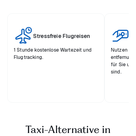
W
Stressfreie Flugreisen
Pr
1 Stunde kostenlose Wartezeit und
Nutzen Sie
Flugtracking.
entfernung
für Sie und
sind.
Taxi-Alternative in