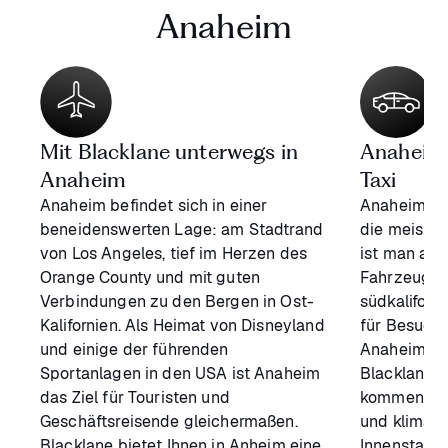
Anaheim
Mit Blacklane unterwegs in
Anaheims
Anaheim
Taxi
Anaheim befindet sich in einer
Anaheim ist
beneidenswerten Lage: am Stadtrand
die meisten
von Los Angeles, tief im Herzen des
ist man am
Orange County und mit guten
Fahrzeug u
Verbindungen zu den Bergen in Ost-
südkaliforn
Kalifornien. Als Heimat von Disneyland
für Besuche
und einige der führenden
Anaheim au
Sportanlagen in den USA ist Anaheim
Blacklanes 
das Ziel für Touristen und
kommen Sie
Geschäftsreisende gleichermaßen.
und klimati
Blacklane bietet Ihnen in Anheim eine
Innenstadt.