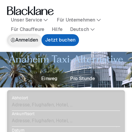
Unser Service
Für Unternehmen
Für Chauffeure
Hilfe
Deutsch
Anmelden
Jetzt buchen
Anaheim Taxi-Alternative
Einweg
Pro Stunde
Abholort
Ankunftsort
Datum