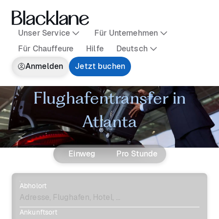
Unser Service
Für Unternehmen
Für Chauffeure
Hilfe
Deutsch
Anmelden
Jetzt buchen
Flughafentransfer in
Atlanta
Einweg
Pro Stunde
Abholort
Ankunftsort