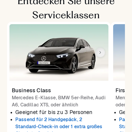
Entdecken Sie unsere
Serviceklassen
Business Class
First 
Mercedes E-Klasse, BMW 5er-Reihe, Audi
Merced
A6, Cadillac XTS, oder ähnlich
oder äh
Geeignet für bis zu 3 Personen
Geeig
Passend für 2 Handgepäck, 2
Passe
Standard-Check-in oder 1 extra großes
Stand