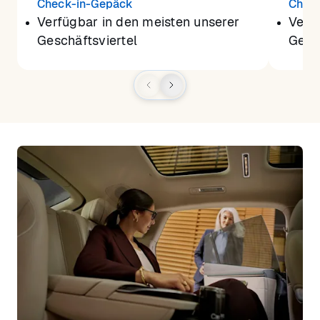
Check-in-Gepäck
Chec
Verfügbar in den meisten unserer
Verf
Geschäftsviertel
Gesch