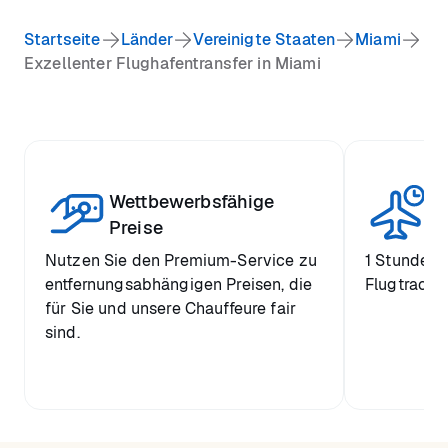
Startseite
Länder
Vereinigte Staaten
Miami
Exzellenter Flughafentransfer in Miami
Wettbewerbsfähige
St
Preise
Nutzen Sie den Premium-Service zu
1 Stunde k
entfernungsabhängigen Preisen, die
Flugtrackin
für Sie und unsere Chauffeure fair
sind.