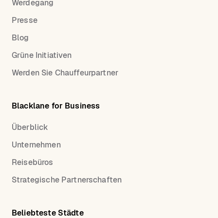
Werdegang
Blacklane sind alle Trinkgelder, Mautgebühren und
Gepäckgebühren im Endpreis enthalten. Kein Warten
Presse
in Taxischlangen und keine Opfer von Preissprüngen!
Blog
Grüne Initiativen
Werden Sie Chauffeurpartner
Blacklane for Business
Überblick
Unternehmen
Reisebüros
Strategische Partnerschaften
Beliebteste Städte