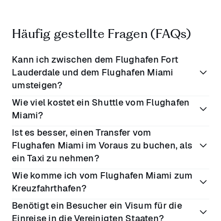
Häufig gestellte Fragen (FAQs)
Kann ich zwischen dem Flughafen Fort
Lauderdale und dem Flughafen Miami
umsteigen?
Wie viel kostet ein Shuttle vom Flughafen
Ja, wenn Sie einen Anschlussflug erreichen müssen,
Miami?
beträgt die Fahrtzeit zwischen dem Flughafen Fort
Ist es besser, einen Transfer vom
Lauderdale und dem Flughafen Miami etwa
35
Es gibt keinen kostenlosen Shuttle vom Flughafen
Flughafen Miami im Voraus zu buchen, als
Minuten
(je nach Verkehrslage).
Miami. Miami verfügt zwar über den Metromover,
ein Taxi zu nehmen?
einen kostenlosen Zugservice, der viele beliebte
Wie komme ich vom Flughafen Miami zum
Hotspots in der Stadt anfährt, aber um in die
Die Vorausbuchung einer Fahrt hat gegenüber dem
Innenstadt oder andere zentrale Orte zu gelangen,
Kreuzfahrthafen?
Anhalten eines Taxis oder der Nutzung einer
müssen Sie kurz in einen kostenpflichtigen Service
Benötigt ein Besucher ein Visum für die
herkömmlichen Fahrdienst-App viele Vorteile.
umsteigen.
Der Kreuzfahrthafen von Miami liegt nur 8 Meilen
Einreise in die Vereinigten Staaten?