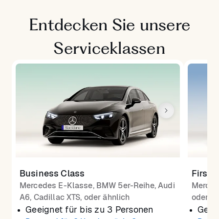
Entdecken Sie unsere
Serviceklassen
Business Class
First 
Mercedes E-Klasse, BMW 5er-Reihe, Audi
Merced
A6, Cadillac XTS, oder ähnlich
oder äh
Geeignet für bis zu 3 Personen
Geeig