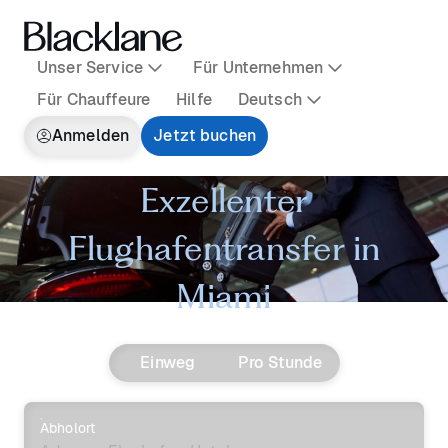
Unser Service
Für Unternehmen
Für Chauffeure
Hilfe
Deutsch
Anmelden
Jetzt buchen
Exzellenter
Flughafentransfer in
Miami
Einweg
Pro Stunde
Abholort