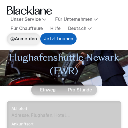
Unser Service
Für Unternehmen
Für Chauffeure
Hilfe
Deutsch
Anmelden
Jetzt buchen
Flughafenshuttle Newark
(EWR)
Einweg
Pro Stunde
Abholort
Ankunftsort