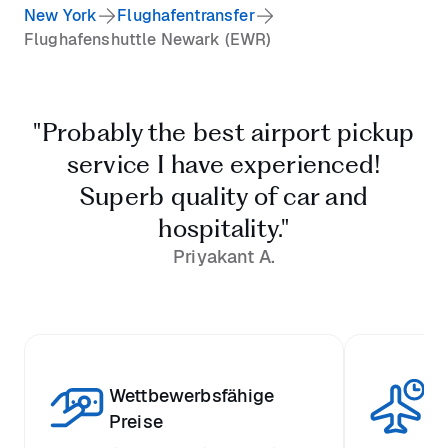
New York
Flughafentransfer
Flughafenshuttle Newark (EWR)
"Probably the best airport pickup
service I have experienced!
Superb quality of car and
hospitality."
Priyakant A.
Wettbewerbsfähige
St
Preise