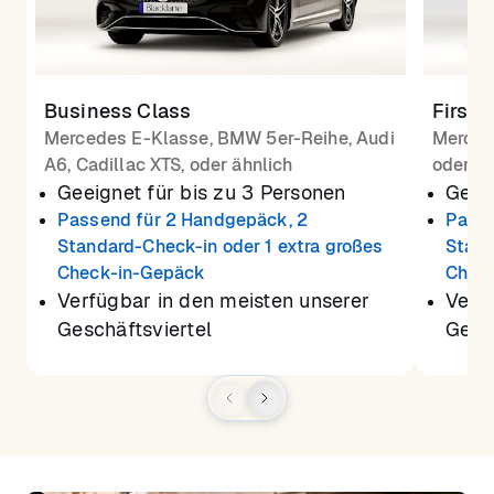
Business Class
First 
Mercedes E-Klasse, BMW 5er-Reihe, Audi
Merced
A6, Cadillac XTS, oder ähnlich
oder äh
Geeignet für bis zu 3 Personen
Geeig
Passend für 2 Handgepäck, 2
Passe
Standard-Check-in oder 1 extra großes
Stand
Check-in-Gepäck
Chec
Verfügbar in den meisten unserer
Verf
Geschäftsviertel
Gesch