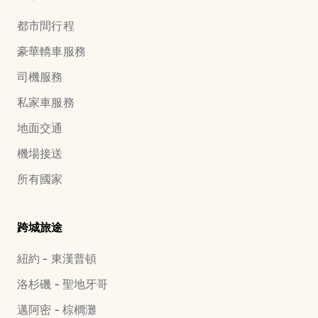
都市間行程
豪華轎車服務
司機服務
私家車服務
地面交通
機場接送
所有國家
跨城旅途
紐約 - 東漢普頓
洛杉磯 - 聖地牙哥
邁阿密 - 棕櫚灘