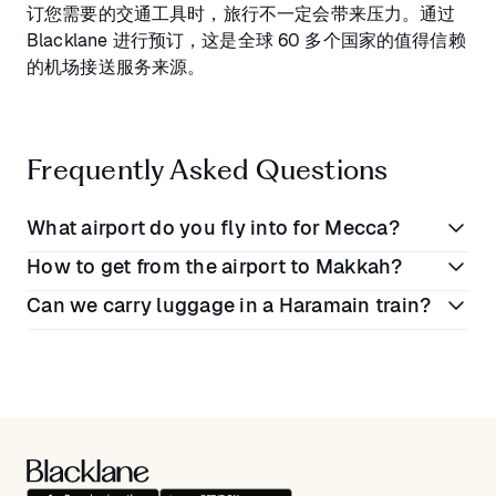
订您需要的交通工具时，旅行不一定会带来压力。通过
Blacklane 进行预订，这是全球 60 多个国家的值得信赖
的机场接送服务来源。
Frequently Asked Questions
What airport do you fly into for Mecca?
How to get from the airport to Makkah?
Air passengers fly into Jeddah King Abdulaziz
Can we carry luggage in a Haramain train?
International Airport for Mecca. In fact, Terminal 4 of
You can get from Jeddah Airport to Makkah by car in
the airport is specifically designed for Hajj pilgrims.
approximately 1 hour 7 minutes
, by train it takes
54
Passengers on a Haramain train are luggage
minutes
using the
Haramain high speed railway
, or
restricted to
one 25 kg bag and a handbag
,
over 1 hour 30 minutes
by bus.
according to the
Haramain specifications
. Private
transfer companies such as Blacklane are not tied to
such restrictions, with the Business Van Class in
particular able to
fit 8 check-in bags
.