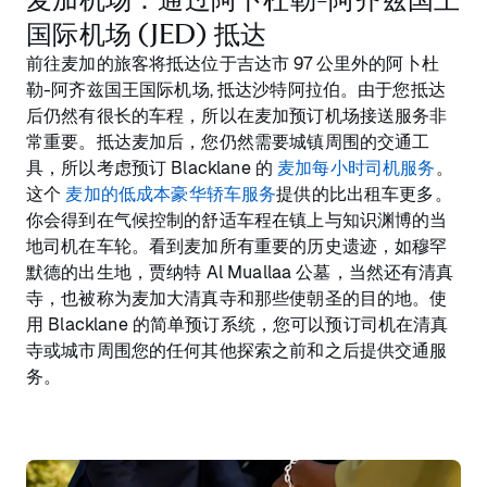
国际机场 (JED) 抵达
前往麦加的旅客将抵达位于吉达市 97 公里外的阿卜杜
勒-阿齐兹国王国际机场, 抵达沙特阿拉伯。由于您抵达
后仍然有很长的车程，所以在麦加预订机场接送服务非
常重要。抵达麦加后，您仍然需要城镇周围的交通工
具，所以考虑预订 Blacklane 的
麦加每小时司机服务
。
这个
麦加的低成本豪华轿车服务
提供的比出租车更多。
你会得到在气候控制的舒适车程在镇上与知识渊博的当
地司机在车轮。看到麦加所有重要的历史遗迹，如穆罕
默德的出生地，贾纳特 Al Muallaa 公墓，当然还有清真
寺，也被称为麦加大清真寺和那些使朝圣的目的地。使
用 Blacklane 的简单预订系统，您可以预订司机在清真
寺或城市周围您的任何其他探索之前和之后提供交通服
务。