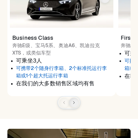
Business Class
First 
奔驰E级、宝马5系、奥迪A6、凯迪拉克
奔驰S
XTS，或类似车型
可乘
可乘坐3人
可携
可携带2个随身行李箱、2个标准托运行李
箱或
箱或1个超大托运行李箱
在我
在我们的大多数销售区域均有售