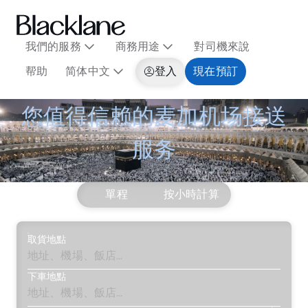
我們的服務
商務用途
對司機來說
帮助
简体中文
登入
現在預訂
您值得信赖的麦加机场接送
服务
單程
按小時計算
取貨地點
下車地點