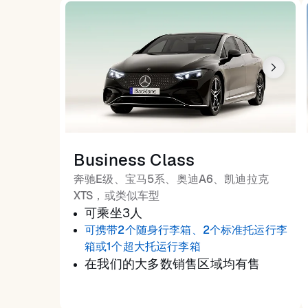
Business Class
奔驰E级、宝马5系、奥迪A6、凯迪拉克
XTS，或类似车型
可乘坐3人
可携带2个随身行李箱、2个标准托运行李
箱或1个超大托运行李箱
在我们的大多数销售区域均有售