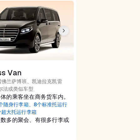
ss Van
雪佛兰萨博班、凯迪拉克凯雷
尔法或类似车型
得体的乘客坐在商务货车内。
2个随身行李箱、8个标准托运行
个超大托运行李箱
人数多的聚会、有很多行李或
用