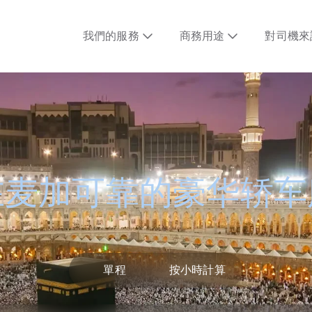
我們的服務
商務用途
對司機來
在麦加可靠的豪华轿车
單程
按小時計算