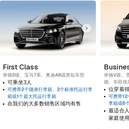
First Class
Busine
奔驰S级、宝马7系、奥迪A8或类似车型
奔驰V级、
可乘坐3人
德、丰田埃
位穿着
可携带2个随身行李箱、2个标准托运行李
箱或1个超大托运行李箱
可携带1
在我们的大多数销售区域均有售
李箱或6
最适合
家庭使