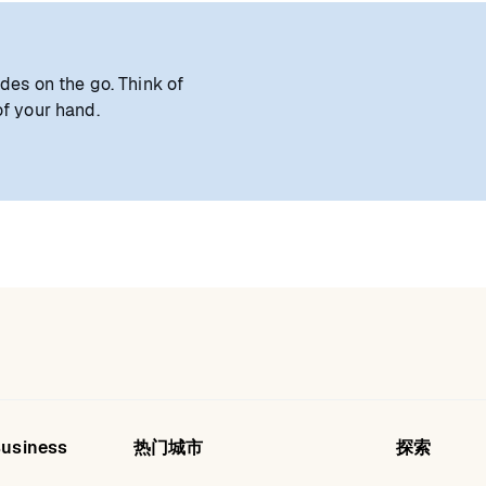
ides on the go. Think of
of your hand.
Business
热门城市
探索