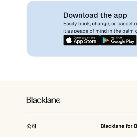
Download the app
Easily book, change, or cancel r
it as peace of mind in the palm 
公司
Blacklane for 