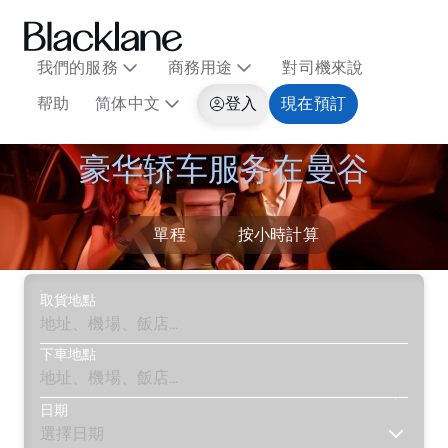
我們的服務
商務用途
對司機來說
帮助
简体中文
登入
現在預訂
豪华轿车服务在曼谷
單程
按小時計算
取貨地點
下車地點
日期