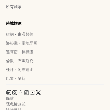
所有國家
跨城旅途
紐約 - 東漢普頓
洛杉磯 - 聖地牙哥
邁阿密 - 棕櫚灘
倫敦 - 布里斯托
杜拜 - 阿布達比
巴黎 - 蘭斯
條款
隱私權政策