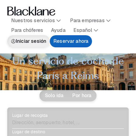
Nuestros servicios
Para empresas
Para chóferes
Ayuda
Español
Iniciar sesión
Reservar ahora
Un servicio de coche de
París a Reims
Solo ida
Por hora
Lugar de recogida
Lugar de destino