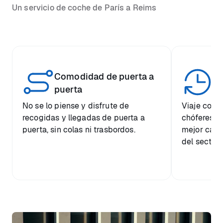
Un servicio de coche de París a Reims
Comodidad de puerta a
Ch
puerta
No se lo piense y disfrute de
Viaje con c
recogidas y llegadas de puerta a
chóferes ex
puerta, sin colas ni trasbordos.
mejor calid
del sector