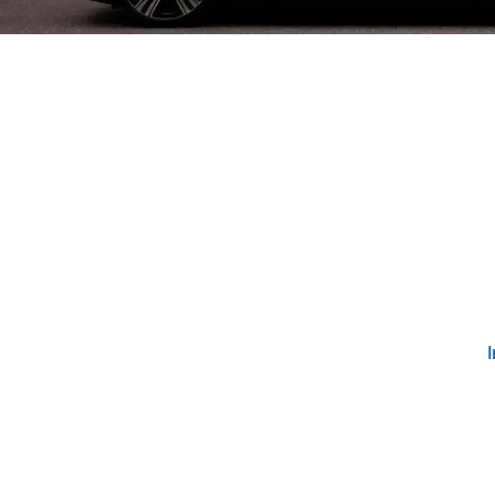
Explora más
I