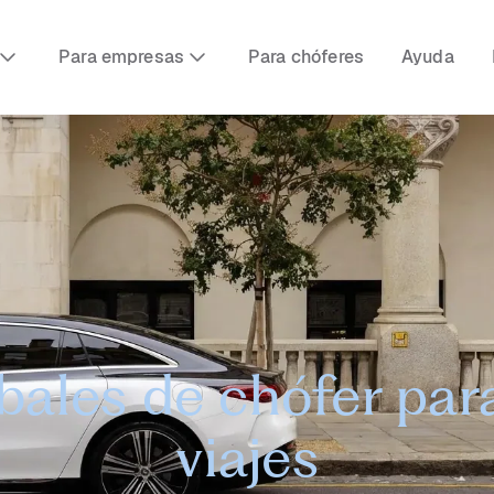
Para empresas
Para chóferes
Ayuda
obales de chófer par
viajes