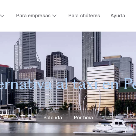
Para empresas
Para chóferes
Ayuda
ernativa al taxi en P
Solo ida
Por hora