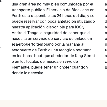
s
una gran área no muy bien comunicada por el
a
transporte público. El servicio de Blacklane en
a
Perth está disponible las 24 horas del día, y se
a
puede reservar con poca antelación utilizando
d
nuestra aplicación, disponible para iOS y
r
Android. Tenga la seguridad de saber que si
r
necesita un servicio de servicio de enlace en
e
el aeropuerto temprano por la mañana al
i
l
aeropuerto de Perth o una recogida nocturna
t
en los bares boutique alrededor de King Street
s
o en los locales de música en vivo de
c
Fremantle, puede tener un chofer cuando y
l
donde lo necesite.