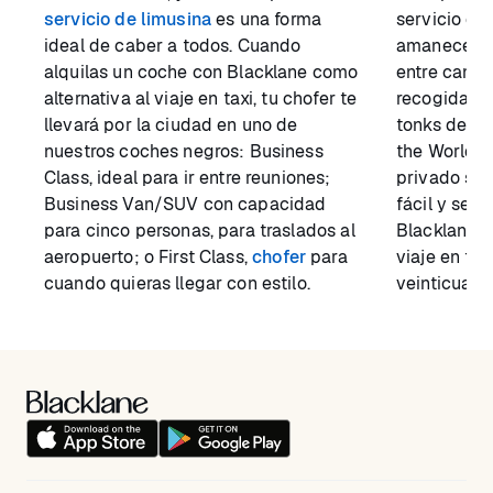
servicio de limusina
es una forma
servicio de
ideal de caber a todos. Cuando
amanecer, 
alquilas un coche con Blacklane como
entre cami
alternativa al viaje en taxi, tu chofer te
recogida d
llevará por la ciudad en uno de
tonks de «T
nuestros coches negros: Business
the World».
Class, ideal para ir entre reuniones;
privado se 
Business Van/SUV con capacidad
fácil y seg
para cinco personas, para traslados al
Blacklane, u
aeropuerto; o First Class,
chofer
para
viaje en tax
cuando quieras llegar con estilo.
veinticuatro