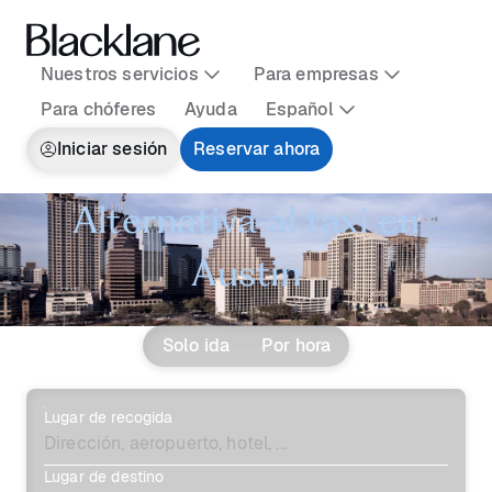
Nuestros servicios
Para empresas
Para chóferes
Ayuda
Español
Iniciar sesión
Reservar ahora
Alternativa al taxi en
Austin
Solo ida
Por hora
Lugar de recogida
Lugar de destino