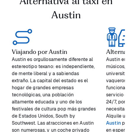
Alternativa al taxi en
Austin
Viajando por Austin
Alternati
Austin es orgullosamente diferente al
Austin es u
estereotipo texano: es independiente,
músicos, ar
de mente liberal y a sabiendas
universitar
extraño. La capital del estado es el
vaqueros, l
hogar de grandes empresas
funcionario
tecnológicas, una población
servicio de
altamente educada y uno de los
24/7, por l
festivales de cultura pop más grandes
necesita es
de Estados Unidos, South by
Alquile un
t
Southwest. Las atracciones en Austin
Austin
por 
son numerosas, y un coche privado
en espera, 