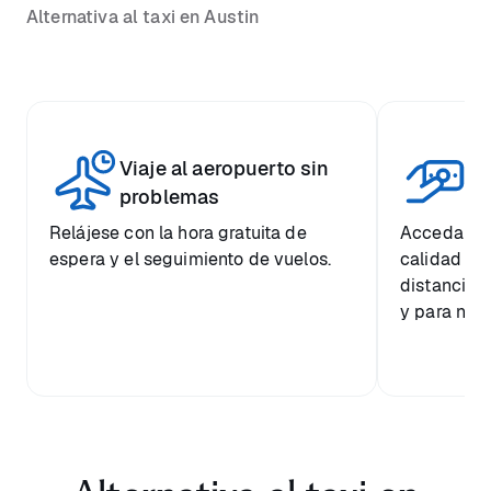
Alternativa al taxi en Austin
Viaje al aeropuerto sin
Pr
problemas
Relájese con la hora gratuita de
Acceda a u
espera y el seguimiento de vuelos.
calidad a 
distancia 
y para nues