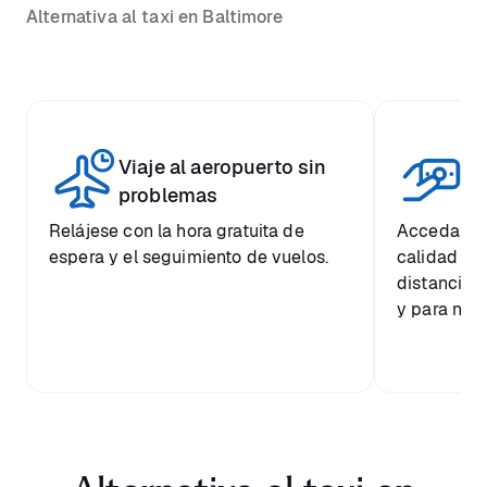
Alternativa al taxi en Baltimore
Viaje al aeropuerto sin
Pr
problemas
Relájese con la hora gratuita de
Acceda a u
espera y el seguimiento de vuelos.
calidad a 
distancia 
y para nues