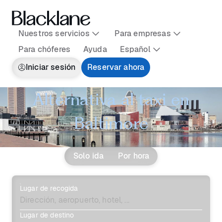
Nuestros servicios
Para empresas
Para chóferes
Ayuda
Español
Iniciar sesión
Reservar ahora
Alternativa al taxi en
Baltimore
Solo ida
Por hora
Lugar de recogida
Lugar de destino