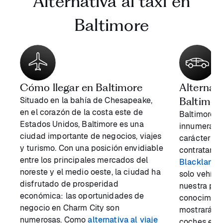
Alternativa al taxi en
Baltimore
Cómo llegar en Baltimore
Alternati
Situado en la bahía de Chesapeake,
Baltimor
en el corazón de la costa este de
Baltimore e
Estados Unidos, Baltimore es una
innumerable
ciudad importante de negocios, viajes
carácter y s
y turismo. Con una posición envidiable
contratar
se
entre los principales mercados del
Blacklane
,
noreste y el medio oeste, la ciudad ha
solo vehícu
disfrutado de prosperidad
nuestra pis
económica: las oportunidades de
conocimient
negocio en Charm City son
mostrarán c
numerosas. Como
alternativa al viaje
coches está